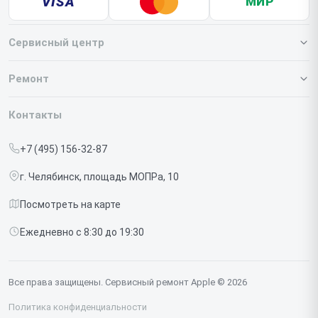
VISA
МИР
Сервисный центр
О нашем сервисе
Ремонт
Гарантия
Iphone
Контакты
Прайс-лист
MacBook
+7 (495) 156-32-87
Срочный ремонт
Ipad
г. Челябинск, площадь МОПРа, 10
Доставка и способы оплаты
iMac
Посмотреть на карте
Диагностика
Watch
Ежедневно с 8:30 до 19:30
Контакты
AirPods
Mac
Все права защищены. Сервисный ремонт Apple © 2026
Studio Display
Политика конфиденциальности