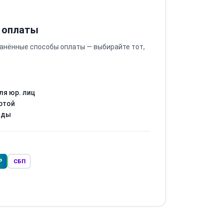
 оплаты
анённые способы оплаты — выбирайте тот,
ля юр. лиц
ртой
оды
Р
СБП