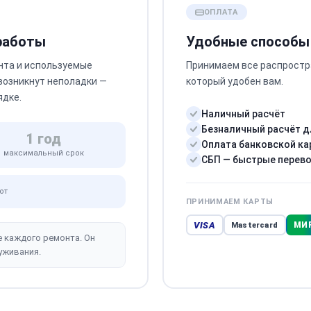
ОПЛАТА
 работы
Удобные способы
нта и используемые
Принимаем все распростр
 возникнут неполадки —
который удобен вам.
ядке.
Наличный расчёт
Безналичный расчёт д
1 год
Оплата банковской ка
максимальный срок
СБП — быстрые перев
от
ПРИНИМАЕМ КАРТЫ
VISA
МИ
Mastercard
е каждого ремонта. Он
уживания.