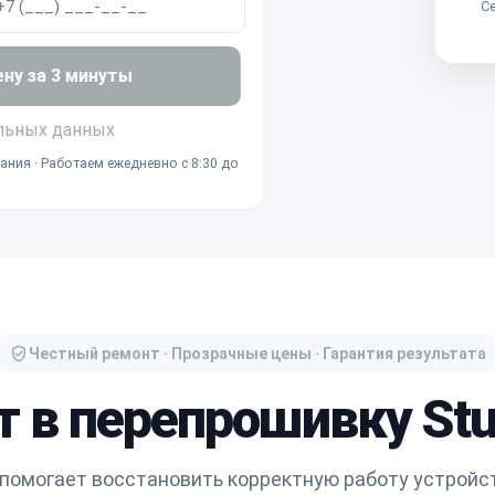
Се
ену за 3 минуты
льных данных
ания · Работаем ежедневно с 8:30 до
Честный ремонт · Прозрачные цены · Гарантия результата
т в перепрошивку Stud
помогает восстановить корректную работу устройст