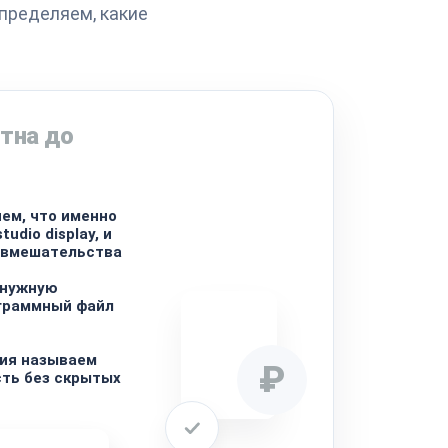
пределяем, какие
тна до
ем, что именно
udio display, и
 вмешательства
 нужную
ограммный файл
ния называем
₽
ть без скрытых