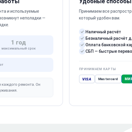
 работы
Удобные способы
нта и используемые
Принимаем все распростр
 возникнут неполадки —
который удобен вам.
ядке.
Наличный расчёт
Безналичный расчёт д
1 год
Оплата банковской ка
максимальный срок
СБП — быстрые перев
от
ПРИНИМАЕМ КАРТЫ
VISA
МИ
Mastercard
е каждого ремонта. Он
уживания.