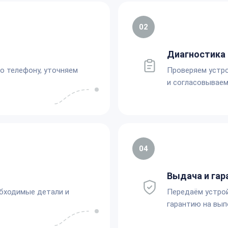
02
Диагностика 
по телефону, уточняем
Проверяем устро
и согласовываем
04
Выдача и гар
обходимые детали и
Передаём устро
гарантию на вып