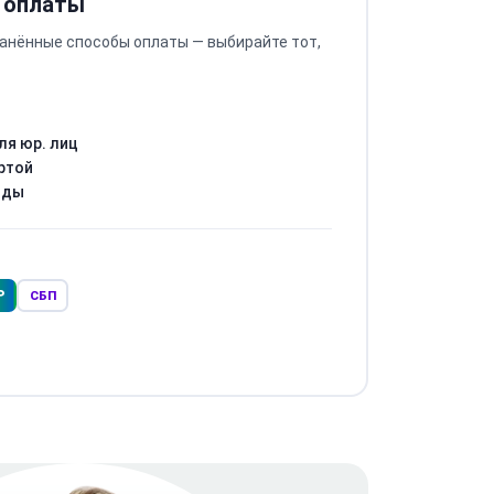
 оплаты
анённые способы оплаты — выбирайте тот,
ля юр. лиц
ртой
оды
Р
СБП