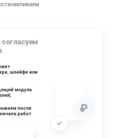
осстанавливаем
 согласуем
а
ожет
ере, шлейфе или
дящий модуль
алей;
₽
зываем после
 начала работ
ремонта