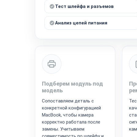
Тест шлейфа и разъемов
Анализ цепей питания
Подберем модуль под
Пр
модель
ре
Сопоставляем деталь с
Тес
конкретной конфигурацией
кач
MacBook, чтобы камера
ста
корректно работала после
сиг
замены. Учитываем
кам
совместимость по шлейфу и