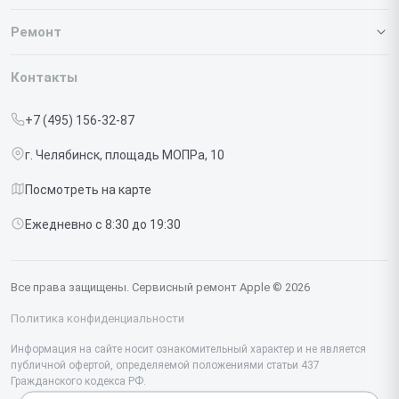
О нашем сервисе
Ремонт
Гарантия
Iphone
Контакты
Прайс-лист
MacBook
+7 (495) 156-32-87
Срочный ремонт
Ipad
г. Челябинск, площадь МОПРа, 10
Доставка и способы оплаты
iMac
Посмотреть на карте
Диагностика
Watch
Ежедневно с 8:30 до 19:30
Контакты
AirPods
Mac
Все права защищены. Сервисный ремонт Apple © 2026
Studio Display
Политика конфиденциальности
Vision Pro
Информация на сайте носит ознакомительный характер и не является
публичной офертой, определяемой положениями статьи 437
Гражданского кодекса РФ.