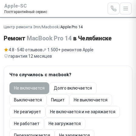
Apple-SC
Постгарантийный сервис
Центр ремонта Эпл
/
Macbook
/
Apple Pro 14
Ремонт
MacBook Pro 14
в Челябинске
4.8 · 540 отзывов
1 500+ ремонтов Apple
гарантия 12 месяцев
Что случилось с macbook?
Не включается
Долго включается
Выключается
Пищит
Не выключается
Не реагирует
Не включается и не заряжается
Не работает
Не загружается
Перезагружается
Не заряжается