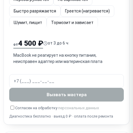
Быстро разряжается
Греется (нагревается)
Шумит, пищит
Тормозит и зависает
Нет звука
Не включается экран
Белый экран
4 500 ₽
от 3 до 6 ч
от
Синий экран
Черный экран
Гаснет экран
MacBook не реагирует на кнопку питания,
Мигает экран
Полосы на экране
неисправен адаптер или материнская плата
Пятна на экране
Не работает Wi-Fi
Не работают USB
Не работает кнопка
Не работает мышь
Не работает подсветка
Вызвать мастера
Не работает подсветка клавиатуры
Согласен на обработку
персональных данных
Не работает клавиатура
Диагностика бесплатно · выезд 0 ₽ · оплата после ремонта
Не работает клавиатура и тачпад