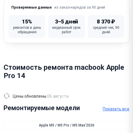
Не работает тачпад
Не работает экран
из заказ-нарядов за 90 дней
Проверяемые данные
Не работает камера
Не работает трекпад
15%
3–5 дней
8 370 ₽
ремонтов в день
медианный срок
средний чек, 90
Не работает от сети
Не работает интернет
обращения
работ
дней
Не видит принтер
Не видит блютуз
Не видит сеть Wi-Fi
Не видит монитор
Не видит iPhone/телефон
Не видит флешку
Стоимость ремонта macbook Apple
Pro 14
Не видит USB
Не видит жесткий диск
Не видит внешний жесткий диск
Не видит SSD
Цены обновлены
06 августа
Не видит аккумулятор
Не грузится macOS
Ремонтируемые модели
Показать все
Шумит вентилятор
Перегревается
Не работает звук
Нет изображения
Apple M5 / M5 Pro / M5 Max'2026
Разбит экран