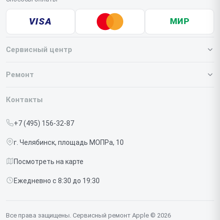
VISA
МИР
Сервисный центр
О нашем сервисе
Ремонт
Гарантия
Iphone
Контакты
Прайс-лист
MacBook
+7 (495) 156-32-87
Срочный ремонт
Ipad
г. Челябинск, площадь МОПРа, 10
Доставка и способы оплаты
iMac
Посмотреть на карте
Диагностика
Watch
Ежедневно с 8:30 до 19:30
Контакты
AirPods
Mac
Все права защищены. Сервисный ремонт Apple © 2026