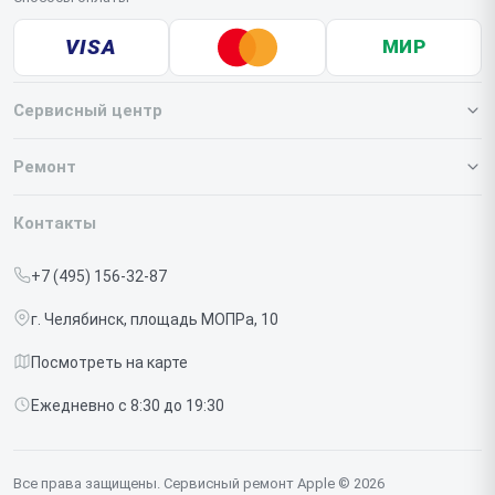
VISA
МИР
Сервисный центр
О нашем сервисе
Ремонт
Гарантия
Iphone
Контакты
Прайс-лист
MacBook
+7 (495) 156-32-87
Срочный ремонт
Ipad
г. Челябинск, площадь МОПРа, 10
Доставка и способы оплаты
iMac
Посмотреть на карте
Диагностика
Watch
Ежедневно с 8:30 до 19:30
Контакты
AirPods
Mac
Все права защищены. Сервисный ремонт Apple © 2026