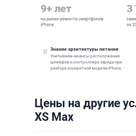
9+ лет
3
на рынке ремонта смартфонов
заме
iPhone
за 2
Знание архитектуры питания
Учитываем нюансы расположения
шлейфов и контроллера заряда при
разборе конкретной модели iPhone.
Цены на другие ус
XS Max