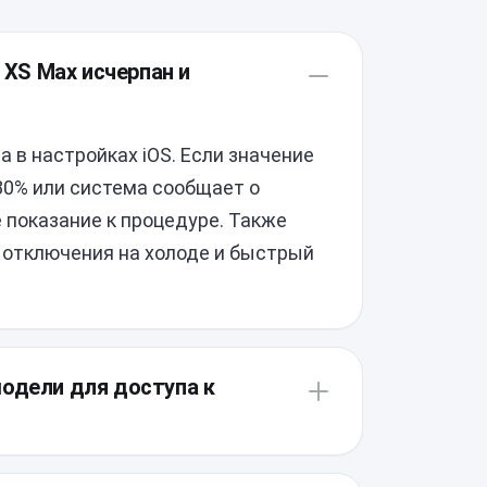
 XS Max исчерпан и
 в настройках iOS. Если значение
80% или система сообщает о
 показание к процедуре. Также
 отключения на холоде и быстрый
модели для доступа к
ой проклейке дисплейного модуля,