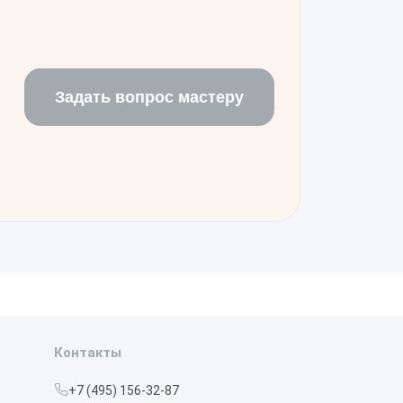
тво для точной настройки
процессора при пиковых нагрузках
едления системы.
Задать вопрос мастеру
Контакты
+7 (495) 156-32-87