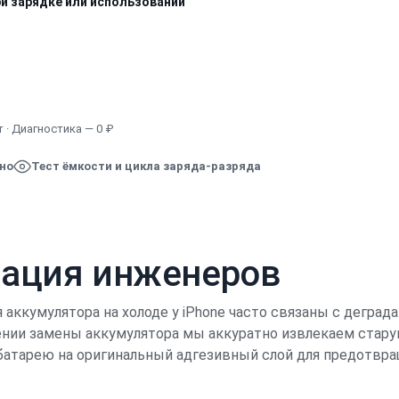
ри зарядке или использовании
Узнать точную стоимость
 · Диагностика — 0 ₽
ено
Тест ёмкости и цикла заряда-разряда
кация инженеров
аккумулятора на холоде у iPhone часто связаны с деград
дении замены аккумулятора мы аккуратно извлекаем ста
батарею на оригинальный адгезивный слой для предотвра