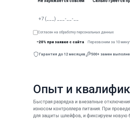
Не заряжается совсем
Сильно греется п
Согласен на обработку
персональных данных
−20% при заявке с сайта
Перезвоним за 10 минут
Гарантия до 12 месяцев
500+ замен выполн
Опыт и квалифи
Быстрая разрядка и внезапные отключения 
износом контроллера питания. При прове
для защиты шлейфов, и фиксируем новую 