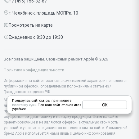
+7 (495) 156-32-87
Срочный ремонт
Ipad
г. Челябинск, площадь МОПРа, 10
Доставка и способы оплаты
iMac
Посмотреть на карте
Диагностика
Watch
Ежедневно с 8:30 до 19:30
Контакты
AirPods
Mac
Все права защищены. Сервисный ремонт Apple © 2026
Studio Display
Политика конфиденциальности
Vision Pro
Информация на сайте носит ознакомительный характер и не является
публичной офертой, определяемой положениями статьи 437
Гражданского кодекса РФ.
Мы специализируемся на обслуживании и ремонте техники Apple, но не
Пользуясь сайтом, вы принимаете
ОК
политику куки
. Так наш сайт становится
являемся их официальным представителем. Предоставляем
удобнее
профессиональные услуги после истечения гарантии, а также
осуществляем диагностику и наладку продукции. Цены на сайте
ориентировочные и не являются офертой, актуальную стоимость
узнавайте у наших специалистов по телефонам на сайте. Упомянутый
бренд Apple используется нами лишь с целью информирования.