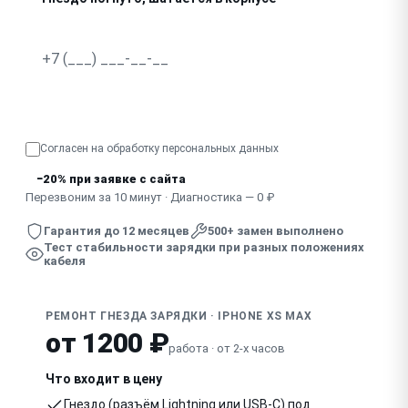
В гнездо попала жидкость, зарядка нестабильна
Узнать точную стоимость
Согласен на обработку
персональных данных
−20% при заявке с сайта
Перезвоним за 10 минут · Диагностика — 0 ₽
Гарантия до 12 месяцев
500+ замен выполнено
Тест стабильности зарядки при разных положениях
кабеля
РЕМОНТ ГНЕЗДА ЗАРЯДКИ · IPHONE XS MAX
от 1200 ₽
работа · от 2-х часов
Что входит в цену
Гнездо (разъём Lightning или USB-C) под