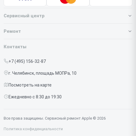
Сервисный центр
О нашем сервисе
Ремонт
Гарантия
Iphone
Контакты
Прайс-лист
MacBook
+7 (495) 156-32-87
Срочный ремонт
Ipad
г. Челябинск, площадь МОПРа, 10
Доставка и способы оплаты
iMac
Посмотреть на карте
Диагностика
Watch
Ежедневно с 8:30 до 19:30
Контакты
AirPods
Mac
Все права защищены. Сервисный ремонт Apple © 2026
Studio Display
Политика конфиденциальности