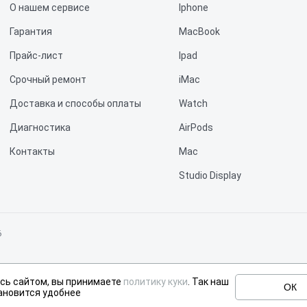
О нашем сервисе
Iphone
Гарантия
MacBook
Прайс-лист
Ipad
Срочный ремонт
iMac
Доставка и способы оплаты
Watch
Диагностика
AirPods
Контакты
Mac
Studio Display
Vision Pro
6
не является публичной офертой, определяемой положениями статьи 437 Граж
сь сайтом, вы принимаете
политику куки
. Так наш
 Apple, но не являемся их официальным представителем. Предоставляем проф
ОК
ановится удобнее
сайте ориентировочные и не являются офертой, актуальную стоимость узнава