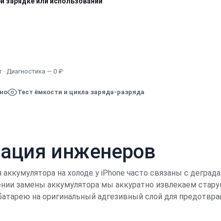
ри зарядке или использовании
Узнать точную стоимость
 · Диагностика — 0 ₽
ено
Тест ёмкости и цикла заряда-разряда
кация инженеров
аккумулятора на холоде у iPhone часто связаны с деград
дении замены аккумулятора мы аккуратно извлекаем ста
батарею на оригинальный адгезивный слой для предотвра