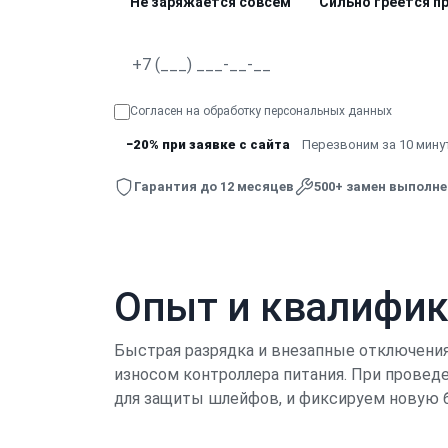
Не заряжается совсем
Сильно греется п
Согласен на обработку
персональных данных
−20% при заявке с сайта
Перезвоним за 10 минут
Гарантия до 12 месяцев
500+ замен выполн
Опыт и квалифи
Быстрая разрядка и внезапные отключения 
износом контроллера питания. При прове
для защиты шлейфов, и фиксируем новую 