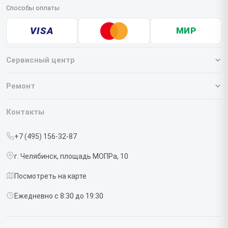
Способы оплаты
VISA
МИР
Сервисный центр
О нашем сервисе
Ремонт
Гарантия
Iphone
Контакты
Прайс-лист
MacBook
+7 (495) 156-32-87
Срочный ремонт
Ipad
г. Челябинск, площадь МОПРа, 10
Доставка и способы оплаты
iMac
Посмотреть на карте
Диагностика
Watch
Ежедневно с 8:30 до 19:30
Контакты
AirPods
Mac