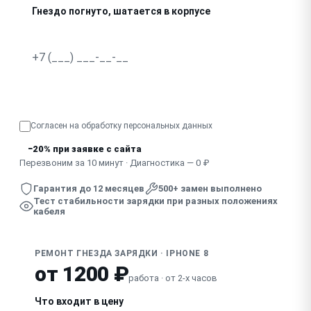
Гнездо погнуто, шатается в корпусе
В гнездо попала жидкость, зарядка нестабильна
Узнать точную стоимость
Согласен на обработку
персональных данных
−20% при заявке с сайта
Перезвоним за 10 минут · Диагностика — 0 ₽
Гарантия до 12 месяцев
500+ замен выполнено
Тест стабильности зарядки при разных положениях
кабеля
РЕМОНТ ГНЕЗДА ЗАРЯДКИ · IPHONE 8
от 1200 ₽
работа · от 2-х часов
Что входит в цену