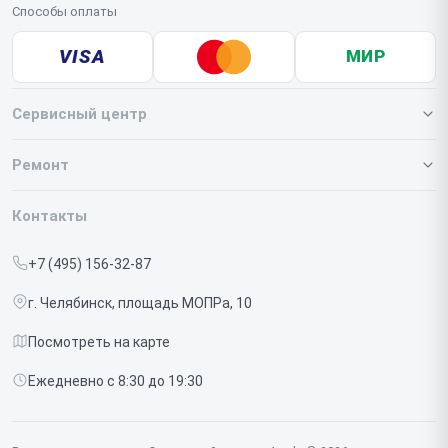
Способы оплаты
VISA
МИР
Сервисный центр
О нашем сервисе
Ремонт
Гарантия
Iphone
Контакты
Прайс-лист
MacBook
+7 (495) 156-32-87
Срочный ремонт
Ipad
г. Челябинск, площадь МОПРа, 10
Доставка и способы оплаты
iMac
Посмотреть на карте
Диагностика
Watch
Ежедневно с 8:30 до 19:30
Контакты
AirPods
Mac