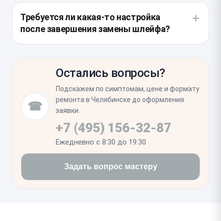
избежать их перегиба или защемления при сборке.
осматривает состояние уплотнителей и
Требуется ли какая-то настройка
внутренних разъемов на наличие следов влаги или
после завершения замены шлейфа?
окисления. Это отличная возможность убедиться
в целостности системной платы и предотвратить
После установки необходимо выполнить тестовый
возможные проблемы с контактами в будущем.
запуск для проверки всех функций конкретного
Остались вопросы?
узла. В ряде случаев может потребоваться
программная перепривязка компонента через
Подскажем по симптомам, цене и формату
системное меню, чтобы сохранить полноценную
ремонта в Челябинске до оформления
☎
работоспособность гаджета.
заявки.
+7 (495) 156-32-87
Ежедневно с 8:30 до 19:30
Задать вопрос мастеру