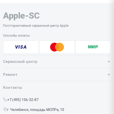
Apple-SC
Постгарантийный сервисный центр Apple
Способы оплаты
VISA
МИР
Сервисный центр
О нашем сервисе
Ремонт
Гарантия
Iphone
Контакты
Прайс-лист
MacBook
+7 (495) 156-32-87
Срочный ремонт
Ipad
г. Челябинск, площадь МОПРа, 10
Доставка и способы оплаты