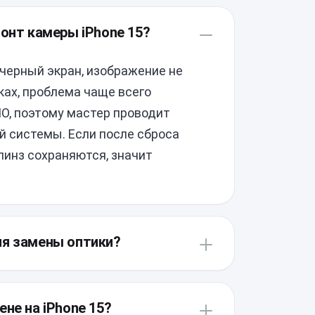
монт камеры iPhone 15?
 черный экран, изображение не
ках, проблема чаще всего
ПО, поэтому мастер проводит
й системы. Если после сброса
инз сохраняются, значит
ля замены оптики?
ез экран, который проклеен
буется профессиональный нагрев и
не на iPhone 15?