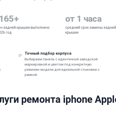
 165+
от 1 часа
н задней крышки выполнено
средний срок замены задней
026 год
крышки
Точный подбор корпуса
Выбираем панель с идентичной заводской
в
маркировкой и цветом под конкретную
х
ревизию модели для идеальной стыковки с
рамкой.
луги ремонта iphone Appl