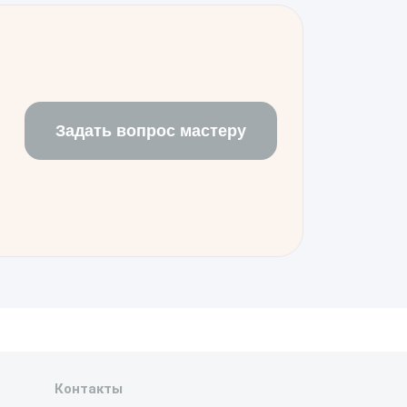
ботоспособными. Рекомендуем
ить плотность прилегания экрана к
Задать вопрос мастеру
Контакты