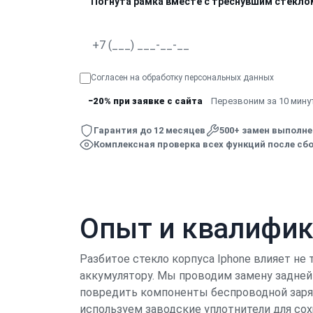
Погнута рамка вместе с треснувшим стекло
Согласен на обработку
персональных данных
−20% при заявке с сайта
Перезвоним за 10 минут
Гарантия до 12 месяцев
500+ замен выполн
Комплексная проверка всех функций после сбо
Опыт и квалифи
Разбитое стекло корпуса Iphone влияет не 
аккумулятору. Мы проводим замену задней
повредить компоненты беспроводной заряд
используем заводские уплотнители для со