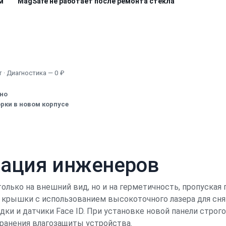
м
MagSafe не работает после ремонта стекла
Узнать точную стоимость
 · Диагностика — 0 ₽
ено
рки в новом корпусе
кация инженеров
только на внешний вид, но и на герметичность, пропуская
 крышки с использованием высокоточного лазера для снят
ки и датчики Face ID. При установке новой панели стро
хранения влагозащиты устройства.