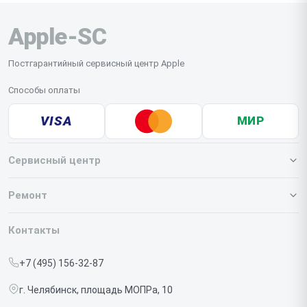
Apple-SC
Постгарантийный сервисный центр Apple
Способы оплаты
VISA
МИР
Сервисный центр
О нашем сервисе
Ремонт
Гарантия
Iphone
Контакты
Прайс-лист
MacBook
+7 (495) 156-32-87
Срочный ремонт
Ipad
г. Челябинск, площадь МОПРа, 10
Доставка и способы оплаты
iMac