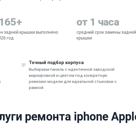
 165+
от 1 часа
н задней крышки выполнено
средний срок замены задней
026 год
крышки
Точный подбор корпуса
Выбираем панель с идентичной заводской
в
маркировкой и цветом под конкретную
х
ревизию модели для идеальной стыковки с
рамкой.
луги ремонта iphone Appl