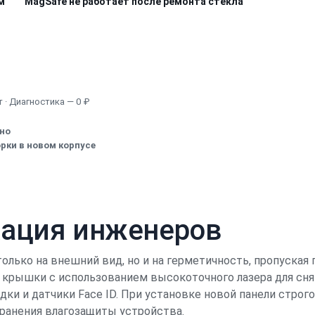
м
MagSafe не работает после ремонта стекла
Узнать точную стоимость
 · Диагностика — 0 ₽
ено
рки в новом корпусе
кация инженеров
только на внешний вид, но и на герметичность, пропуская
 крышки с использованием высокоточного лазера для снят
ки и датчики Face ID. При установке новой панели стро
хранения влагозащиты устройства.