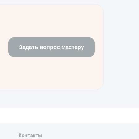
жимаются плавно, а по контуру
оверить работу беспроводной
й панели критично для
онной катушки.
Задать вопрос мастеру
Контакты