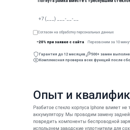
Погнута рамка вместе с треснувшим стекло
Согласен на обработку
персональных данных
−20% при заявке с сайта
Перезвоним за 10 минут
Гарантия до 12 месяцев
500+ замен выполн
Комплексная проверка всех функций после сбо
Опыт и квалифи
Разбитое стекло корпуса Iphone влияет не 
аккумулятору. Мы проводим замену задней
повредить компоненты беспроводной заряд
используем заводские уплотнители для со