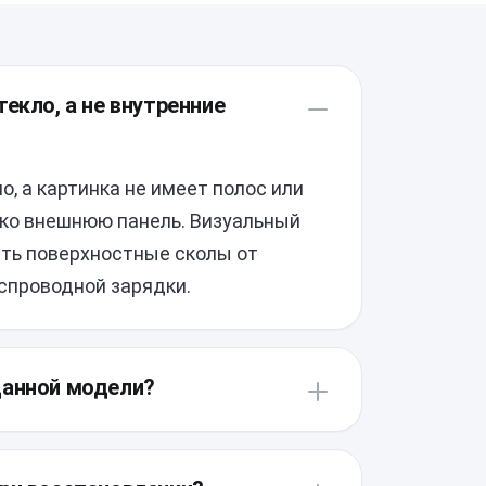
екло, а не внутренние
о, а картинка не имеет полос или
ько внешнюю панель. Визуальный
ить поверхностные сколы от
спроводной зарядки.
данной модели?
ьзовании очень крепкого
мпонентов внутри. Требуется