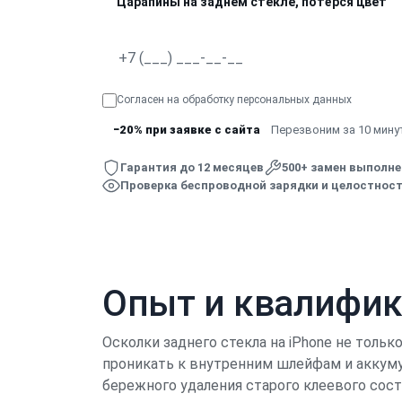
Царапины на заднем стекле, потёрся цвет
Согласен на обработку
персональных данных
−20% при заявке с сайта
Перезвоним за 10 минут
Гарантия до 12 месяцев
500+ замен выполн
Проверка беспроводной зарядки и целостност
Опыт и квалифи
Осколки заднего стекла на iPhone не тольк
проникать к внутренним шлейфам и аккуму
бережного удаления старого клеевого сос