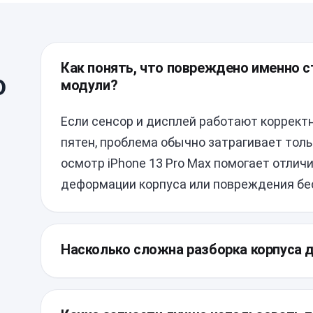
Как понять, что повреждено именно ст
о
модули?
Если сенсор и дисплей работают корректн
пятен, проблема обычно затрагивает тол
осмотр iPhone 13 Pro Max помогает отлич
деформации корпуса или повреждения бе
Насколько сложна разборка корпуса 
ы
Основная трудность заключается в испол
заводского клея и плотной компоновке ко