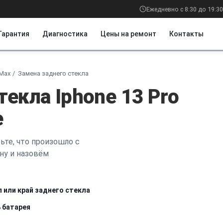
Ежедневно с 8:30 до 19:30
Гарантия
Диагностика
Цены на ремонт
Контакты
 Max
Замена заднего стекла
текла Iphone 13 Pro
е
ьте, что произошло с
ну и назовём
л или край заднего стекла
 батарея