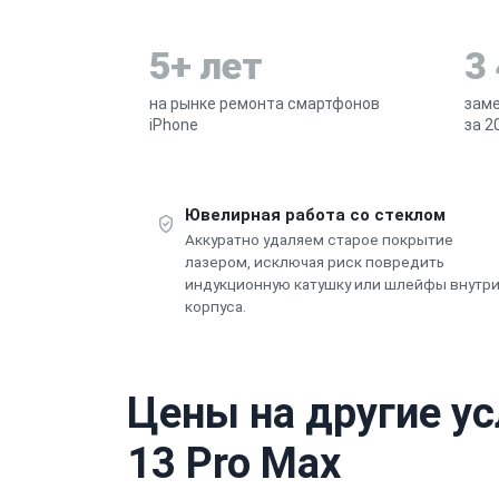
5+ лет
3
на рынке ремонта смартфонов
заме
iPhone
за 2
Ювелирная работа со стеклом
Аккуратно удаляем старое покрытие
лазером, исключая риск повредить
индукционную катушку или шлейфы внутр
корпуса.
Цены на другие ус
13 Pro Max