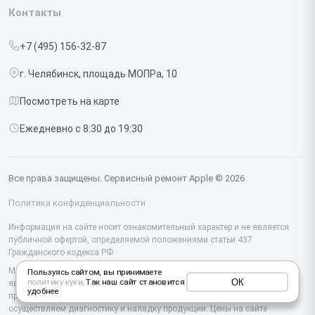
Iphone
Контакты
Прайс-лист
MacBook
+7 (495) 156-32-87
Срочный ремонт
Ipad
г. Челябинск, площадь МОПРа, 10
Доставка и способы оплаты
iMac
Посмотреть на карте
Диагностика
Watch
Ежедневно с 8:30 до 19:30
Контакты
AirPods
Mac
Все права защищены. Сервисный ремонт Apple © 2026
Studio Display
Политика конфиденциальности
Vision Pro
Информация на сайте носит ознакомительный характер и не является
публичной офертой, определяемой положениями статьи 437
Гражданского кодекса РФ.
Мы специализируемся на обслуживании и ремонте техники Apple, но не
Пользуясь сайтом, вы принимаете
ОК
политику куки
. Так наш сайт становится
являемся их официальным представителем. Предоставляем
удобнее
профессиональные услуги после истечения гарантии, а также
осуществляем диагностику и наладку продукции. Цены на сайте