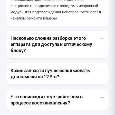
специалисты подключают заведомо исправный
модуль для подтверждения неисправности перед
началом ремонта камеры.
Насколько сложна разборка этого
аппарата для доступа к оптическому
блоку?
Устройство имеет плотную влагозащитную
проклейку, которая теряет эластичность со
Какие запчасти лучше использовать
временем. Основная сложность заключается в
для замены на 12 Pro?
необходимости бережного демонтажа дисплея,
так как шлейфы расположены очень близко к
Мы рекомендуем устанавливать только
рамке. Мастер работает с использованием
оригинальные модули, снятые с доноров, так как
Что происходит с устройством в
специального нагревательного стенда, чтобы
аналоги часто не поддерживают корректную
процессе восстановления?
избежать повреждения матрицы и сенсорного
работу оптической стабилизации. Важно
слоя.
учитывать ревизию модуля, так как
После вскрытия мастер проводит чистку