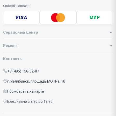
Способы оплаты
VISA
МИР
Сервисный центр
О нашем сервисе
Ремонт
Гарантия
Iphone
Контакты
Прайс-лист
MacBook
+7 (495) 156-32-87
Срочный ремонт
Ipad
г. Челябинск, площадь МОПРа, 10
Доставка и способы оплаты
iMac
Посмотреть на карте
Диагностика
Watch
Ежедневно с 8:30 до 19:30
Контакты
AirPods