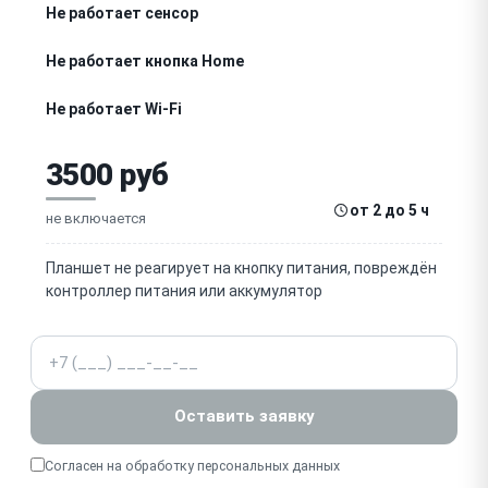
Не работает сенсор
Не работает кнопка Home
Не работает Wi-Fi
Нет звука
3500 руб
Быстро разряжается
от 2 до 5 ч
не включается
Не видит SIM-карту
Планшет не реагирует на кнопку питания, повреждён
контроллер питания или аккумулятор
Не работает камера
Телефон
Не работает микрофон
Перегревается
Оставить заявку
Не включается после обновления
Согласен на обработку
персональных данных