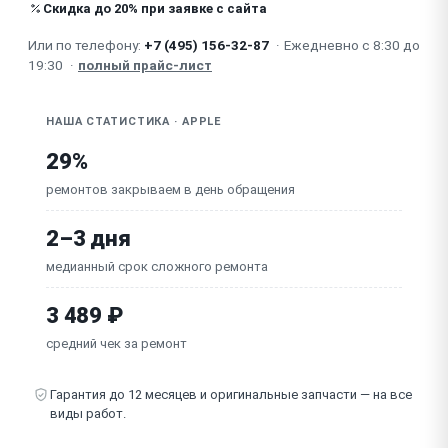
Не подключается к iTunes
Скидка до 20% при заявке с сайта
Или по телефону:
+7 (495) 156-32-87
·
Ежедневно с 8:30 до
Не работает Face ID
19:30
·
полный прайс-лист
НАША СТАТИСТИКА · APPLE
29%
ремонтов закрываем в день обращения
2–3 дня
медианный срок сложного ремонта
3 489 ₽
средний чек за ремонт
Гарантия до 12 месяцев и оригинальные запчасти — на все
виды работ.