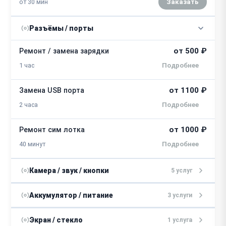
от 30 мин
Заказать
Разъёмы / порты
от 500 ₽
Ремонт / замена зарядки
1 час
от 1100 ₽
Замена USB порта
2 часа
от 1000 ₽
Ремонт сим лотка
40 минут
Камера / звук / кнопки
5 услуг
от 2300 ₽
Ремонт FaceID
Аккумулятор / питание
3 услуги
от 1 часа
от 4500 ₽
Замена контроллера питания
Экран / стекло
1 услуга