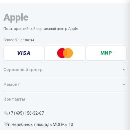
Apple
Постгарантийный сервисный центр Apple
Способы оплаты
VISA
МИР
Сервисный центр
О нашем сервисе
Ремонт
Гарантия
Iphone
Контакты
Прайс-лист
MacBook
+7 (495) 156-32-87
Срочный ремонт
Ipad
г. Челябинск, площадь МОПРа, 10
Доставка и способы оплаты