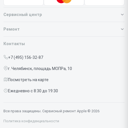
Сервисный центр
О нашем сервисе
Ремонт
Гарантия
Iphone
Контакты
Прайс-лист
MacBook
+7 (495) 156-32-87
Срочный ремонт
Ipad
г. Челябинск, площадь МОПРа, 10
Доставка и способы оплаты
iMac
Посмотреть на карте
Диагностика
Watch
Ежедневно с 8:30 до 19:30
Контакты
AirPods
Mac
Все права защищены. Сервисный ремонт Apple © 2026
Studio Display
Политика конфиденциальности