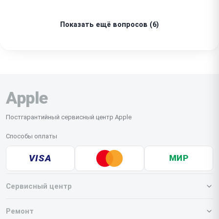
беспроводные наушники автоматически
Вскрытие корпуса сторонним сервисом аннулирует
распознаются всеми привязанными девайсами сразу
действие расширенной программы поддержки.
после завершения обслуживания.
Показать ещё вопросов (6)
Перед началом работ мы всегда предупреждаем
клиента о статусе текущих обязательств
производителя.
Apple
Постгарантийный сервисный центр Apple
Способы оплаты
VISA
МИР
Сервисный центр
О нашем сервисе
Ремонт