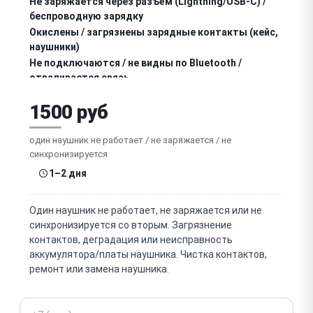
Не заряжается через разъём (Lightning/USB-C) /
беспроводную зарядку
Окислены / загрязнены зарядные контакты (кейс,
наушники)
Не подключаются / не видны по Bluetooth /
отваливается связь
Тихий / хрипит / искажается звук
1500 руб
Нет звука в одном наушнике (динамик, засорена
сетка)
один наушник не работает / не заряжается / не
синхронизируется
Не работает / тихий микрофон (звонки)
1–2 дня
Не работает датчик касания / управление (force
sensor / тап)
Один наушник не работает, не заряжается или не
Не работает датчик в ухе (авто-пауза не
синхронизируется со вторым. Загрязнение
срабатывает)
контактов, деградация или неисправность
Не работает / слабое шумоподавление ANC
аккумулятора/платы наушника. Чистка контактов,
(AirPods Pro)
ремонт или замена наушника.
Попадание влаги / пота, окисление
Телефон