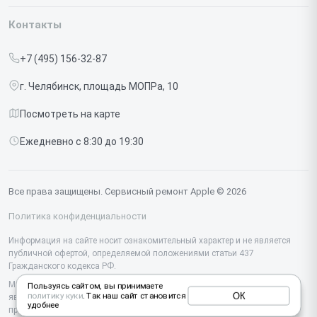
Гарантия
Iphone
Контакты
Прайс-лист
MacBook
+7 (495) 156-32-87
Срочный ремонт
Ipad
г. Челябинск, площадь МОПРа, 10
Доставка и способы оплаты
iMac
Посмотреть на карте
Диагностика
Watch
Ежедневно с 8:30 до 19:30
Контакты
AirPods
Mac
Все права защищены. Сервисный ремонт Apple © 2026
Studio Display
Политика конфиденциальности
Vision Pro
Информация на сайте носит ознакомительный характер и не является
публичной офертой, определяемой положениями статьи 437
Гражданского кодекса РФ.
Мы специализируемся на обслуживании и ремонте техники Apple, но не
Пользуясь сайтом, вы принимаете
ОК
политику куки
. Так наш сайт становится
являемся их официальным представителем. Предоставляем
удобнее
профессиональные услуги после истечения гарантии, а также