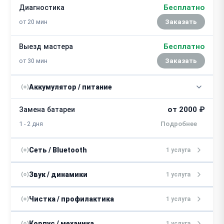
Бесплатно
Диагностика
от 20 мин
Заказать
Бесплатно
Выезд мастера
от 30 мин
Заказать
Аккумулятор / питание
от 2000 ₽
Замена батареи
1 - 2 дня
Сеть / Bluetooth
1 услуга
от 1500 ₽
Замена Bluettooh-модуля
Звук / динамики
1 услуга
1 - 2 дня
от 2000 ₽
Замена динамиков
Чистка / профилактика
1 услуга
1 - 2 дня
от 1000 ₽
Чистка динамиков
Корпус / механика
1 услуга