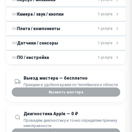
от 2 часов
от 3000 ₽
Замена корпуса
Камера / звук / кнопки
1 услуга
2 - 5 дней
от 2000 ₽
Замена микрофона
Плата / компоненты
1 услуга
1 - 2 дня
от 3000 ₽
Ремонт материнской платы
Датчики / сенсоры
1 услуга
2 - 4 дня
от 2000 ₽
Замена датчиков
ПО / настройка
1 услуга
1 - 3 дня
от 1000 ₽
Перепрошивка
Выезд мастера — бесплатно
1 день
Приедем в удобное время по Челябинске и области
Вызвать мастера
Диагностика Apple — 0 ₽
Проведём диагностику и точно определим причину
неисправности