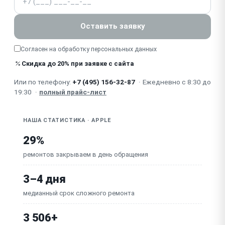
Не закрывается / сломан шарнир крышки кейса
Сбой / не сбрасываются / не сопрягаются
Оставить заявку
(прошивка, чип)
Изношены / потеряны силиконовые насадки
Согласен на обработку
персональных данных
(AirPods Pro)
Скидка до 20% при заявке с сайта
Или по телефону:
+7 (495) 156-32-87
·
Ежедневно с 8:30 до
19:30
·
полный прайс-лист
НАША СТАТИСТИКА · APPLE
29%
ремонтов закрываем в день обращения
3–4 дня
медианный срок сложного ремонта
3 506+