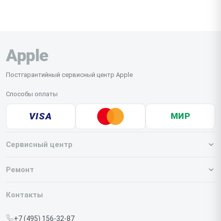
Apple
Постгарантийный сервисный центр Apple
Способы оплаты
VISA
МИР
Сервисный центр
О нашем сервисе
Ремонт
Гарантия
Iphone
Контакты
Прайс-лист
MacBook
+7 (495) 156-32-87