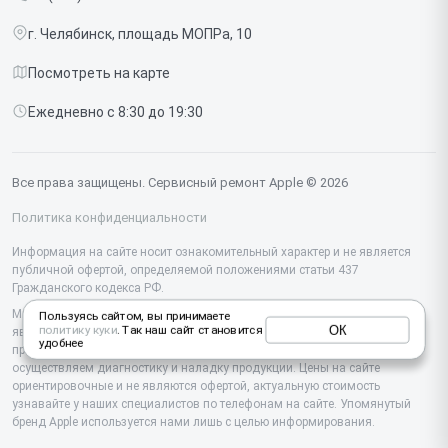
Срочный ремонт
Ipad
г. Челябинск, площадь МОПРа, 10
Доставка и способы оплаты
iMac
Посмотреть на карте
Диагностика
Watch
Ежедневно с 8:30 до 19:30
Контакты
AirPods
Mac
Все права защищены. Сервисный ремонт Apple © 2026
Studio Display
Политика конфиденциальности
Vision Pro
Информация на сайте носит ознакомительный характер и не является
публичной офертой, определяемой положениями статьи 437
Гражданского кодекса РФ.
Мы специализируемся на обслуживании и ремонте техники Apple, но не
Пользуясь сайтом, вы принимаете
ОК
политику куки
. Так наш сайт становится
являемся их официальным представителем. Предоставляем
удобнее
профессиональные услуги после истечения гарантии, а также
осуществляем диагностику и наладку продукции. Цены на сайте
ориентировочные и не являются офертой, актуальную стоимость
узнавайте у наших специалистов по телефонам на сайте. Упомянутый
бренд Apple используется нами лишь с целью информирования.